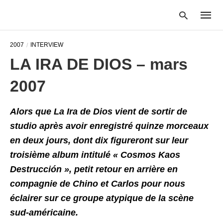
2007
INTERVIEW
LA IRA DE DIOS – mars
Type
2007
your
searc
query
and
Alors que La Ira de Dios vient de sortir de
hit
studio après avoir enregistré quinze morceaux
enter:
en deux jours, dont dix figureront sur leur
troisième album intitulé « Cosmos Kaos
Destrucción », petit retour en arrière en
compagnie de Chino et Carlos pour nous
éclairer sur ce groupe atypique de la scène
sud-américaine.