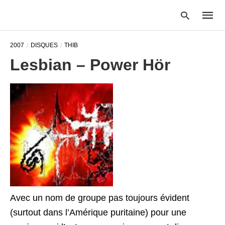
2007
DISQUES
THIB
Lesbian – Power Hör
Type
your
searc
query
and
hit
enter:
Avec un nom de groupe pas toujours évident
(surtout dans l’Amérique puritaine) pour une