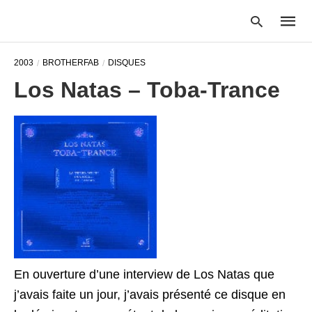
2003
BROTHERFAB
DISQUES
Los Natas – Toba-Trance
Type
your
searc
query
and
hit
enter:
En ouverture d’une interview de Los Natas que
j’avais faite un jour, j’avais présenté ce disque en