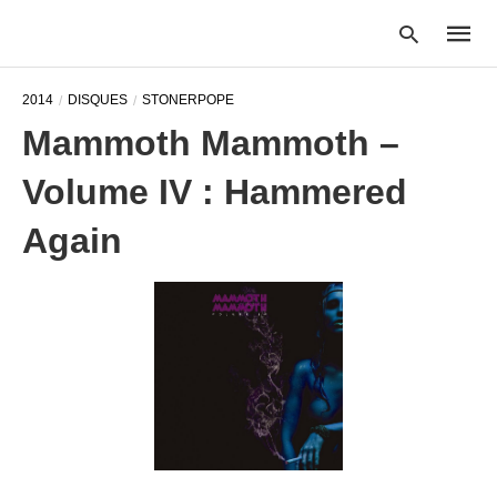
2014
DISQUES
STONERPOPE
Mammoth Mammoth –
Type
Volume IV : Hammered
your
searc
query
Again
and
hit
enter: