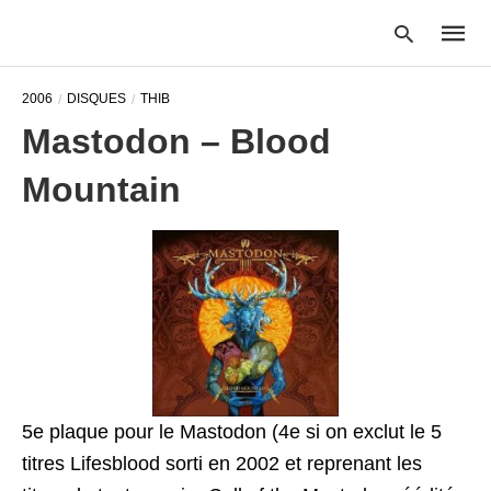
2006
DISQUES
THIB
Mastodon – Blood
Type
Mountain
your
searc
query
and
hit
enter:
5e plaque pour le Mastodon (4e si on exclut le 5
titres Lifesblood sorti en 2002 et reprenant les