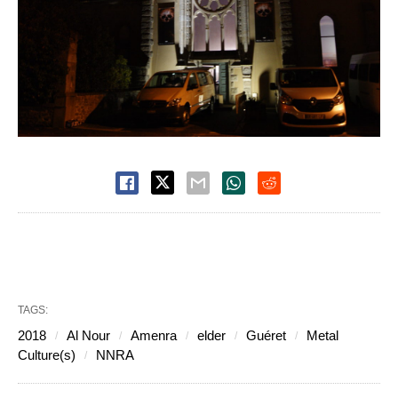
TAGS:
2018
Al Nour
Amenra
elder
Guéret
Metal
Culture(s)
NNRA