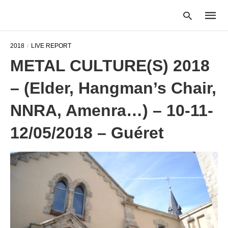
2018
LIVE REPORT
METAL CULTURE(S) 2018
Type
– (Elder, Hangman’s Chair,
your
searc
query
NNRA, Amenra…) – 10-11-
and
hit
12/05/2018 – Guéret
enter: