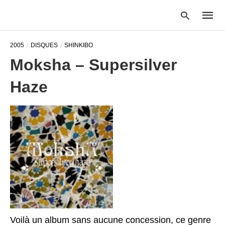
2005
DISQUES
SHINKIBO
Moksha – Supersilver
Type
Haze
your
searc
query
and
hit
enter:
Voilà un album sans aucune concession, ce genre