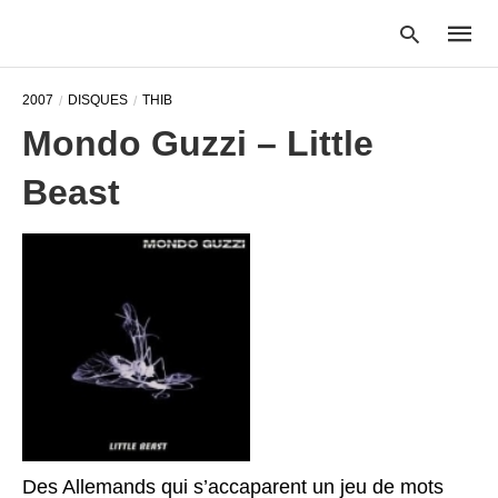
2007
DISQUES
THIB
Mondo Guzzi – Little
Type
Beast
your
searc
query
and
hit
enter:
Des Allemands qui s’accaparent un jeu de mots