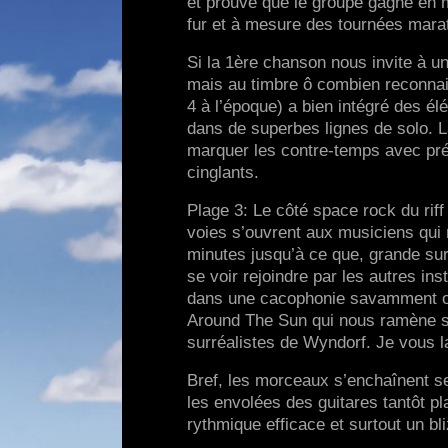
et prouve que le groupe gagne en m
fur et à mesure des tournées mara
Si la 1ère chanson nous invite à un
mais au timbre ô combien reconnaiss
4 à l’époque) a bien intégré des 
dans de superbes lignes de solo. L
marquer les contre-temps avec préc
cinglants.
Plage 3: Le côté space rock du rif
voies s’ouvrent aux musiciens qui n
minutes jusqu’à ce que, grande surp
se voir rejoindre par les autres in
dans une cacophonie savamment orc
Around The Sun qui nous ramène su
surréalistes de Wyndorf. Je vous la
Bref, les morceaux s’enchaînent sel
les envolées des guitares tantôt p
rythmique efficace et surtout un bl