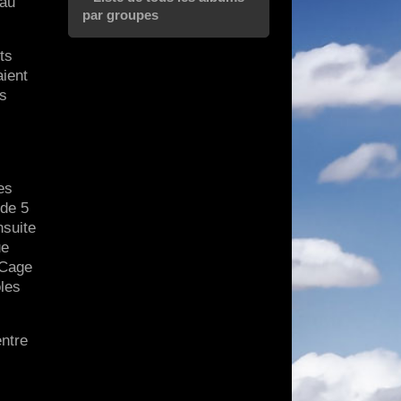
 au
par groupes
ts
aient
es
es
 de 5
nsuite
ue
 Cage
les
entre