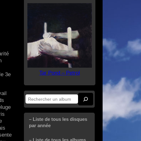
rité
n
Tar Pond – Petrol
le 3e
ail
ds
Rechercher
éluge
is
– Liste de tous les disques
e
par année
ais
sente
– Liste de tous les albums