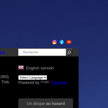
Rechercher
act
English version
1993)
 Thib
Powered by
Translate
Un disque
au hasard