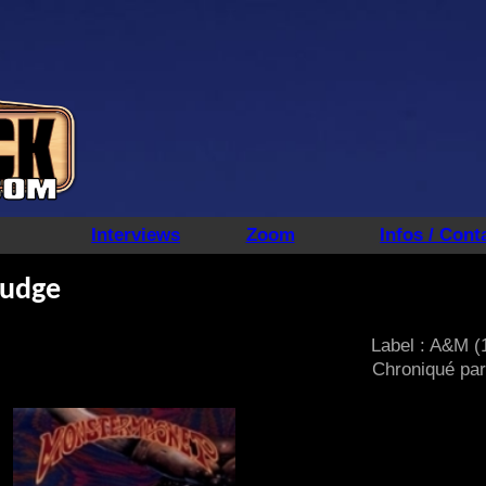
Interviews
Zoom
Infos / Cont
judge
Label : A&M (
Chroniqué par