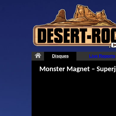
Aller
au
contenu
Disques
Live Reports
Monster Magnet – Super