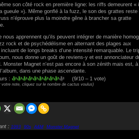
e son côté rock en première ligne: les riffs demeurent « 
a gueule »). Même gonflé à la fuzz, le son des grattes reste 
yuss n’éprouve plus la moindre gêne à brancher sa gratte
e.
 nous apprennent qu’ils peuvent intégrer de manière homo
zz rock et de psychédélisme en alternant des plages aux
 incluant de longs breaks d’une intensité remarquable. Le tri
bum, nous donne un goût de reviens-y et est annonciateur d
d. Monster Magnet n’est pas encore à son zénith mais est, à
e l’album, dans une phase ascendante.
eurs :
(9/10 – 1 vote)
 votre note, cliquez sur le nombre de cactus voulus)
ant :
1993
90s
A&M
Monster Magnet