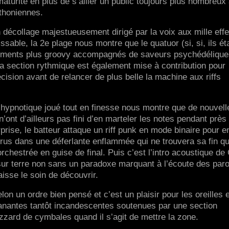
aturité en plus de s’allier un public toujours plus nombreux
thoniennes.
 décollage majestueusement dirigé par la voix aux mille effe
able, la 2e plage nous montre que le quatuor (si, si, ils ét
éléments plus groovy accompagnés de saveurs psychédéliqu
a section rythmique est également mise à contribution pour
ision avant de relancer de plus belle la machine aux riffs
f hypnotique joué tout en finesse nous montre que de nouvell
’ont d’ailleurs pas fini d’en marteler les notes pendant près
rise, le batteur attaque un riff punk en mode binaire pour e
strus dans une déferlante enflammée qui ne trouvera sa fin q
hestrée en guise de final. Puis c’est l’intro acoustique de
r terre non sans un paradoxe marquant à l’écoute des paro
isse le soin de découvrir.
on un ordre bien pensé et c’est un plaisir pour les oreilles 
lanantes tantôt incandescentes soutenues par une section
izzard de cymbales quand il s’agit de mettre la zone.