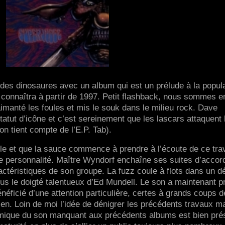
des dinosaures avec un album qui est un prélude à la popula
 connaîtra à partir de 1997. Petit flashback, nous sommes e
imanté les foules et mis le souk dans le milieu rock. Dave
tatut d’icône et c’est sereinement que les lascars attaquent 
n tient compte de l’E.P. Tab).
mule et que la sauce commence à prendre à l’écoute de ce trav
te personnalité. Maître Wyndorf enchaîne ses suites d’accor
ctéristiques de son groupe. La fuzz coule à flots dans un d
us le doigté talentueux d’Ed Mundell. Le son a maintenant pr
éficié d’une attention particulière, certes à grands coups d
ien. Loin de moi l’idée de dénigrer les précédents travaux m
amique du son manquant aux précédents albums est bien pré