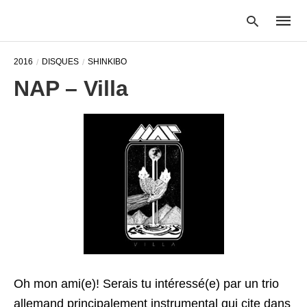
2016
DISQUES
SHINKIBO
NAP – Villa
Type
your
searc
query
and
hit
enter:
Oh mon ami(e)! Serais tu intéressé(e) par un trio
allemand principalement instrumental qui cite dans