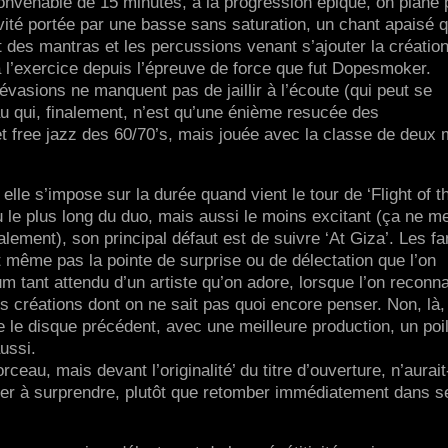
venable de 15 minutes, à la progression épique, on plane 
ivité portée par une basse sans saturation, un chant apaisé q
des mantras et les percussions venant s’ajouter la créatio
à l’exercice depuis l’épreuve de force que fut Dopesmoker.
d’évasions ne manquent pas de jaillir à l’écoute (qui peut se
u qui, finalement, n’est qu’une énième resucée des
t free jazz des 60/70’s, mais jouée avec la classe de deux
, elle s’impose sur la durée quand vient le tour de ‘Flight of t
le plus long du duo, mais aussi le moins excitant (ça ne m
nalement), son principal défaut est de suivre ‘At Giza’. Les f
même pas la pointe de surprise ou de délectation que l’on
m tant attendu d’un artiste qu’on adore, lorsque l’on reconna
s créations dont on ne sait pas quoi encore penser. Non, là, 
e le disque précédent, avec une meilleure production, un poi
ussi.
ceau, mais devant l’originalité’ du titre d’ouverture, n’aurait-
nuer à surprendre, plutôt que retomber immédiatement dans s