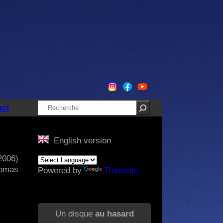
Rechercher
act
English version
2006)
homas
Powered by
Translate
Un disque
au hasard