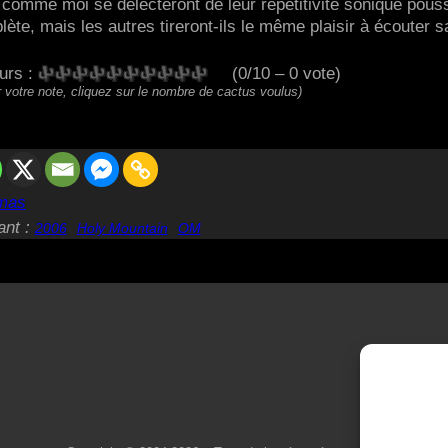
 comme moi se délecteront de leur répétitivité sonique pous
ète, mais les autres tireront-ils le même plaisir à écouter 
eurs :
(0/10 – 0 vote)
 votre note, cliquez sur le nombre de cactus voulus)
mas
ant :
2006
Holy Mountain
OM