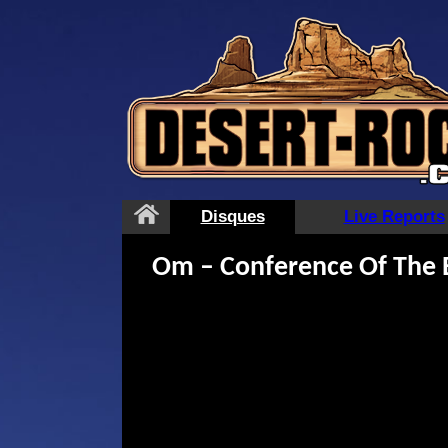
Aller
au
contenu
Disques
Live Reports
Om – Conference Of The 