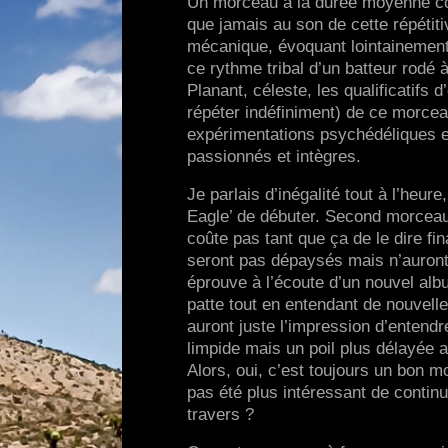
Un morceau à la durée moyenne con
que jamais au son de cette répétit
mécanique, évoquant lointainement 
ce rythme tribal d’un batteur rodé 
Planant, céleste, les qualificatifs 
répéter indéfiniment) de ce morcea
expérimentations psychédéliques e
passionnés et intègres.
Je parlais d’inégalité tout à l’heure
Eagle’ de débuter. Second morceau 
coûte pas tant que ça de le dire fi
seront pas dépaysés mais n’auront 
éprouve à l’écoute d’un nouvel albu
patte tout en entendant de nouvelle
auront juste l’impression d’entendr
limpide mais un poil plus délayée a
Alors, oui, c’est toujours un bon mor
pas été plus intéressant de conti
travers ?