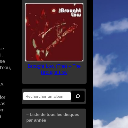
ue
i.
 se
Brought Low (The) – The
d’eau,
Brought Low
»At
for
Rechercher
pas
oom
– Liste de tous les disques
s
par année