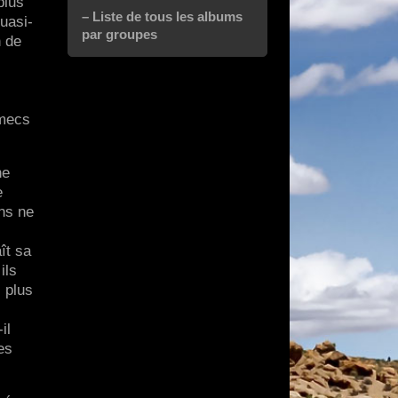
plus
– Liste de tous les albums
uasi-
par groupes
n de
 mecs
he
e
ans ne
ît sa
ils
l plus
il
es