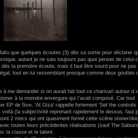
fallu que quelques écoutes (3) dès sa sortie pour déclarer q
assique, autant je ne sais toujours pas quoi penser de celui-c
lé dès la première écoute, mais il faut être sourd pour ne pas
inégal, tout en lui ressemblant presque comme deux gouttes 
 me demander si on aurait fait tout ce charivari autour d 
 stoner à la moindre envergure qui l’avait composé. Car tout
 EP de 5ive, ‘At Giza’ rappelle fortement ‘Set the controls 
s voilà (la subjectivité reprenant rapidement le dessus, faut 
e sont 2 mecs qui ont quasiment formé cette scène stoner/d
vec toutes leurs précédentes réalisations (sauf The Sabian
ec la classe et le talent.