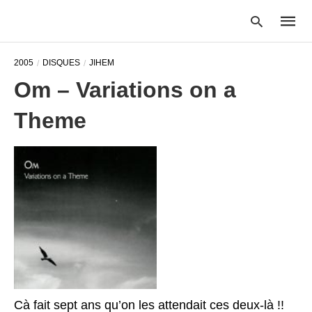
2005
DISQUES
JIHEM
Om – Variations on a
Type
Theme
your
searc
query
and
hit
enter:
Cà fait sept ans qu’on les attendait ces deux-là !!