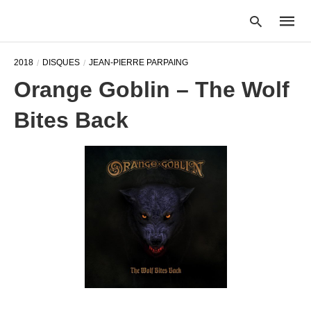
2018
DISQUES
JEAN-PIERRE PARPAING
Orange Goblin – The Wolf
Type
Bites Back
your
searc
query
and
hit
enter: