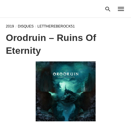
2019
DISQUES
LETTHEREBEROCK51
Orodruin – Ruins Of
Type
Eternity
your
searc
query
and
hit
enter: