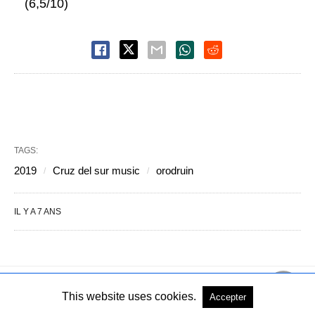
(6,5/10)
TAGS:
2019
Cruz del sur music
orodruin
IL Y A 7 ANS
This website uses cookies.
Accepter
Copyright © 2004-2026 - Tous droits réservés
Voir la version PC