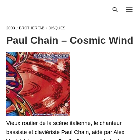
2003
BROTHERFAB
DISQUES
Paul Chain – Cosmic Wind
Type
your
searc
query
and
hit
enter:
Vieux routier de la scène italienne, le chanteur
bassiste et claviériste Paul Chain, aidé par Alex