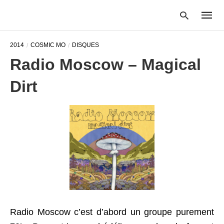
2014
COSMIC MO
DISQUES
Radio Moscow – Magical
Type
Dirt
your
searc
query
and
hit
enter:
Radio Moscow c’est d’abord un groupe purement