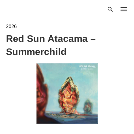
2026
Red Sun Atacama –
Type
Summerchild
your
searc
query
and
hit
enter: