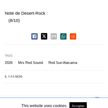
Note de Desert-Rock :
(8/10)
TAGS:
2026
Mrs Red Sound
Red Sun Atacama
IL Y A 5 MOIS
This website uses cookies.
Accepter
Copyright © 2004-2026 - Tous droits réservés
Voir la version PC