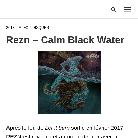
2018
ALEX
DISQUES
Rezn – Calm Black Water
Type
your
searc
query
and
hit
enter:
Après le feu de
Let it burn
sortie en février 2017,
REZN est revenu cet automne dernier avec un