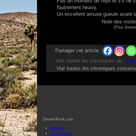
Pas un moment de répit et s’il ne s’i
foutrement heavy.
Un excellent amuse gueule avant la
Note des visit
(Pour donner
Partager cet article :
Voir toutes les chroniques de :
Tho
Voir toutes les chroniques concern
Desert-Rock.com
Disques
Live Reports