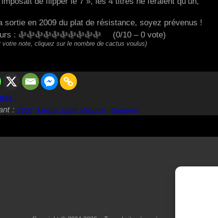
mposait de flipper le 7 », les 4 titres ne feraient qu’un,
 sortie en 2009 du plat de résistance, soyez prévenus !
eurs :
(0/10 – 0 vote)
 votre note, cliquez sur le nombre de cactus voulus)
mas
ant :
2008
Electric Earth Records
Sardonis