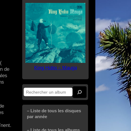
(
King Hobo – Mauga
en de
ales
ns
Rechercher
de
– Liste de tous les disques
es
par année
înent.
– Liste de tous les albums