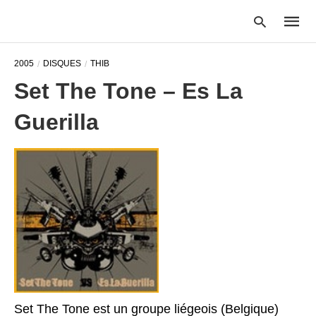
2005
DISQUES
THIB
Set The Tone – Es La
Type
Guerilla
your
searc
query
and
hit
enter:
Set The Tone est un groupe liégeois (Belgique)