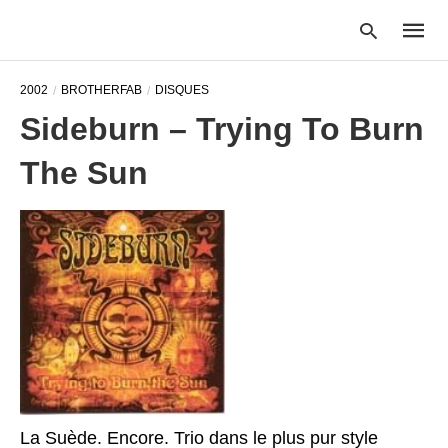
2002
BROTHERFAB
DISQUES
Sideburn – Trying To Burn
Type
The Sun
your
searc
query
and
hit
enter:
La Suède. Encore. Trio dans le plus pur style