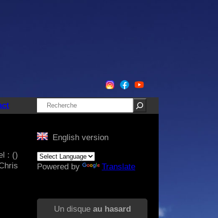
Rechercher
act
English version
l : ()
Chris
Powered by
Translate
Un disque
au hasard