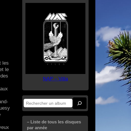
t les
et le
 des
NAP – Villa
 aux
and-
Rechercher
luesy
e
– Liste de tous les disques
oyeux
par année