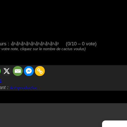
eurs :
(0/10 – 0 vote)
 votre note, cliquez sur le nombre de cactus voulus)
s
ant :
Autoproduction