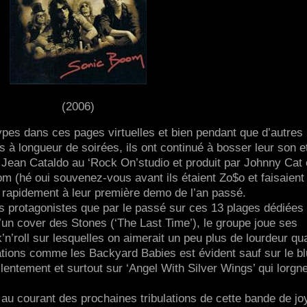
(2006)
pes dans ces pages virtuelles et bien pendant que d’autres
s à longueur de soirées, ils ont continué à bosser leur son e
r Jean Cataldo au ‘Rock On’studio et produit par Johnny Cat 
m (hé oui souvenez-vous avant ils étaient Zo$o et faisaient
te rapidement à leur première demo de l’an passé.
 protagonistes que par le passé sur ces 13 plages dédiées
 d’un cover des Stones (‘The Last Time’), le groupe joue ses
n’roll sur lesquelles on aimerait un peu plus de lourdeur qu
tions comme les Backyard Babies est évident sauf sur le b
entement et surtout sur ‘Angel With Silver Wings’ qui lorgn
au courant des prochaines tribulations de cette bande de j