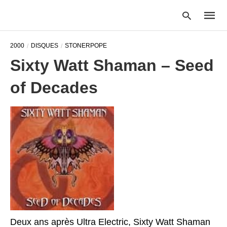
2000
DISQUES
STONERPOPE
Sixty Watt Shaman – Seed
Type
of Decades
your
searc
query
and
hit
enter:
Deux ans après Ultra Electric, Sixty Watt Shaman