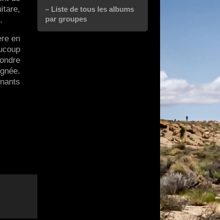
itare,
– Liste de tous les albums
par groupes
.
ère en
aucoup
pondre
ignée.
enants