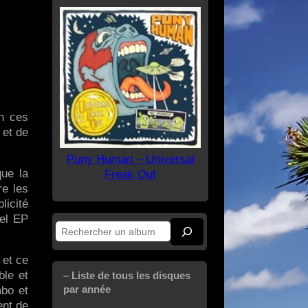
n ces
 et de
Puny Human – Universal
ue la
Freak Out
re les
licité
vel EP
Rechercher
 et ce
ble et
– Liste de tous les disques
par année
mbo et
ent de