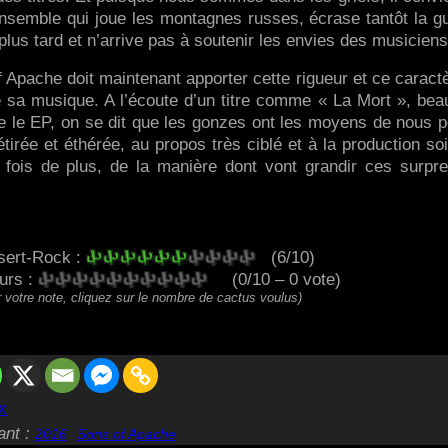
nsemble qui joue les montagnes russes, écrase tantôt la gu
lus tard et n’arrive pas à soutenir les envies des musiciens
Apache doit maintenant apporter cette rigueur et ce caract
e sa musique. A l’écoute d’un titre comme « La Mort », be
re le EP, on se dit que les gonzes ont les moyens de nous 
 étirée et éthérée, au propos très ciblé et à la production so
e fois de plus, de la manière dont vont grandir ces surpr
sert-Rock :
(6/10)
eurs :
(0/10 – 0 vote)
 votre note, cliquez sur le nombre de cactus voulus)
x
ant :
2016
Sons of Apache