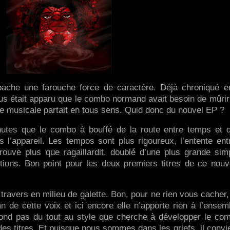
pache une farouche force de caractère. Déjà chroniqué e
us était apparu que le combo normand avait besoin de mûrir
ite musicale partait en tous sens. Quid donc du nouvel EP ?
utes que le combo à bouffé de la route entre temps et q
s l’appareil. Les tempos sont plus rigoureux, l’entente ent
rouve plus que ragaillardit, doublé d’une plus grande simp
tions. Bon point pour les deux premiers titres de ce nou
avers en milieu de galette. Bon, pour ne rien vous cacher,
n de cette voix et ici encore elle n’apporte rien à l’ensem
pond pas du tout au style que cherche à développer le co
des titres. Et puisque nous sommes dans les griefs, il convi