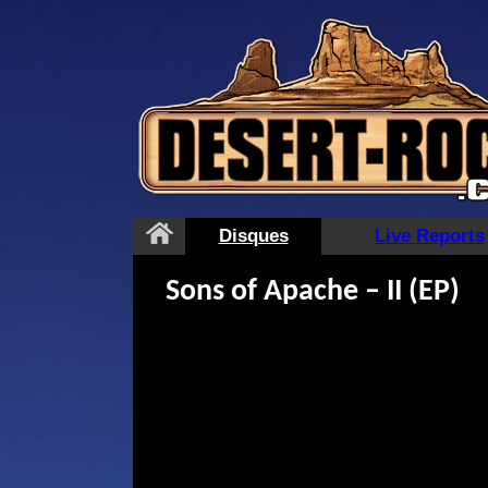
Aller
au
contenu
Disques
Live Reports
Sons of Apache – II (EP)