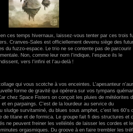
n ces temps hivernaux, laissez-vous tenter par ces trois f
rs. Cranves-Sales est officiellement devenu siège des futu
s du fuzzo-espace. Le trio ne se contente pas de parcourir 
umentale. Non, comme leur nom l’indique, l’espace ils le
dissent, vers l’infini et l’au-delà !
ollage qui vous scotche à vos enceintes. L’apesanteur n’au
nouvelle forme de gravité qui opérera sur vos tympans quéma
 Car chez Space Fisters on conçoit les pluies de météorites 
 et en parpaings. C’est de la lourdeur au service du
 sludge survitaminé, du blues sous amphet, c’est les 60’s 
ge de titane et de formica. Le groupe fait fi des structures et 
 ne peuvent freiner les velléités de laisser les cordes et l
6 minutes orgasmiques. Du groove à en faire trembler les tré