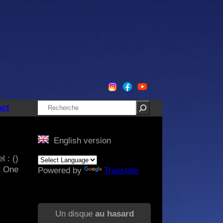
Rechercher
act
English version
l : ()
t One
Powered by
Translate
Un disque
au hasard