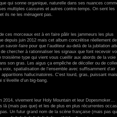
mique qui sonne organique, naturelle dans ses nuances comm
s multiples cassures et autres contre-temps. On sent les
et ils ne les ménagent pas.
 de ces morceaux est à en faire pâlir les jammeurs les plus
ue depuis juin 2012 mais cet album concrétise réellement d
un savoir-faire pour que l’auditeur au-delà de la jubilation at
n de chercher à rationnaliser les signaux que font recevoir v
 troisième type qui vient vous cueillir aux abords de la voie
dans son gras. Les aigus ça empêche de décoller ou de coller
a voix, spatialisation de l’ensemble avec suffisamment d’air
apparitions hallucinatoires. C’est lourd, gras, puissant mai
i s’éveille d’un big-bang.
 fin 2014, vivement leur Holy Mountain et leur Dopesmoker…
s là (mais pas que) et les de plus en plus récurrentes occa
t pas. Un futur grand nom de la scène française (mais pas q