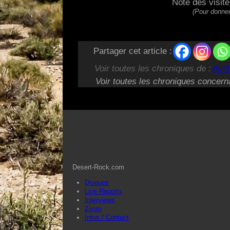
Note des visit
(Pour donner
Partager cet article :
Voir toutes les chroniques de :
Ain’
Voir toutes les chroniques concern
Desert-Rock.com
Disques
Live Reports
Interviews
Zoom
Infos / Contact