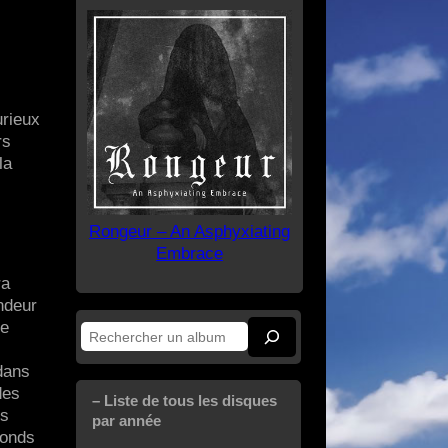
urieux
rs
la
Rongeur – An Asphyxiating
Embrace
ra
ndeur
de
Rechercher
dans
des
– Liste de tous les disques
es
par année
fonds