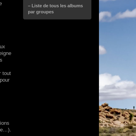
e
– Liste de tous les albums
par groupes
eux
teigne
os
 tout
 pour
s
sions
ue…).