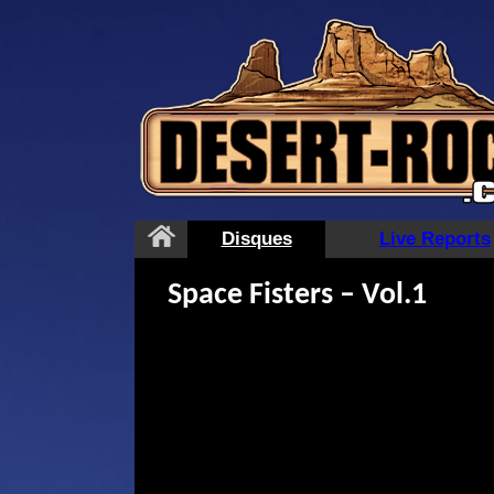
Aller
au
contenu
Disques
Live Reports
Space Fisters – Vol.1