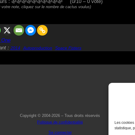
eurs :
(0/10 – 0 vote)
 votre note, cliquez sur le nombre de cactus voulus)
t One
ant :
2014
Autoproduction
Space Fisters
Copyright © 2004-2026 – Tous droits réservés
Politique de confidentialité
Les cookies 
statistique, 
Se connecter