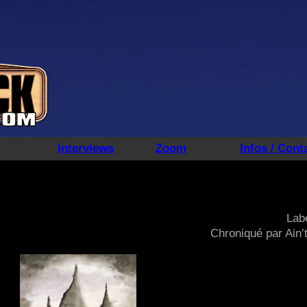
Interviews
Zoom
Infos / Cont
Labe
Chroniqué par Ain’