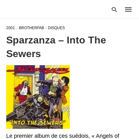
2001
BROTHERFAB
DISQUES
Sparzanza – Into The
Type
Sewers
your
searc
query
and
hit
enter:
Le premier album de ces suédois, « Angels of