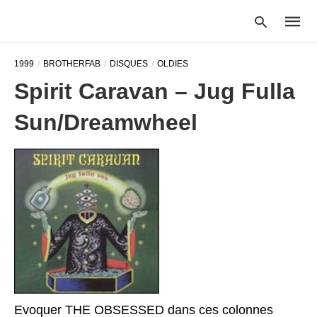
1999
BROTHERFAB
DISQUES
OLDIES
Spirit Caravan – Jug Fulla
Type
Sun/Dreamwheel
your
searc
query
and
hit
enter:
Evoquer THE OBSESSED dans ces colonnes