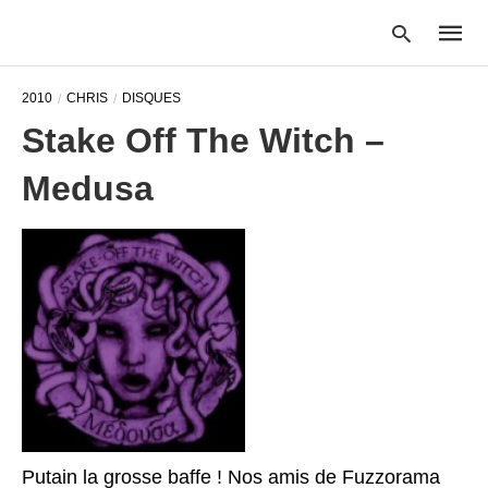
2010
CHRIS
DISQUES
Stake Off The Witch –
Type
Medusa
your
searc
query
and
hit
enter:
Putain la grosse baffe ! Nos amis de Fuzzorama