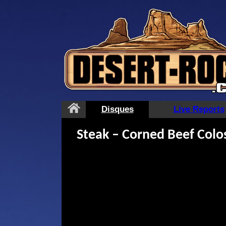
Aller
au
contenu
Disques
Live Reports
Steak – Corned Beef Colo