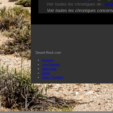
Voir toutes les chroniques de :
shin
Voir toutes les chroniques concern
Desert-Rock.com
Disques
Live Reports
Interviews
Zoom
Infos / Contact