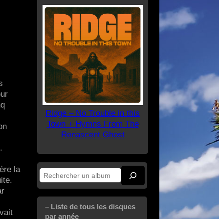
s
our
nq
Ridge – No Trouble in this
Town + Hymns From The
on
Renascent Ghost
.
ière la
Rechercher
ite.
ar
– Liste de tous les disques
vait
par année