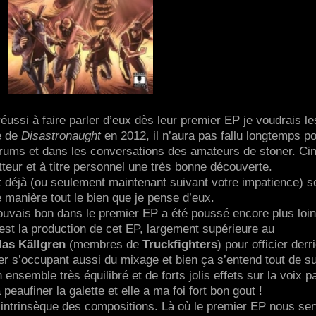
éussi à faire parler d’eux dès leur premier EP je voudrais le
e de
Disastronaught
en 2012, il n’aura pas fallu longtemps p
orums et dans les conversations des amateurs de stoner. Ci
etteur et à titre personnel une très bonne découverte.
t déjà (ou seulement maintenant suivant votre impatience) s
 manière tout le bien que je pense d’eux.
rouvais bon dans le premier EP a été poussé encore plus loin
’est la production de cet EP, largement supérieure au
las Källgren
(membres de
Truckfighters
) pour officier derr
er s’occupant aussi du mixage et bien ça s’entend tout de su
ensemble très équilibré et de forts jolis effets sur la voix p
aufiner la galette et elle a ma foi fort bon gout !
té intrinsèque des compositions. Là où le premier EP nous ser