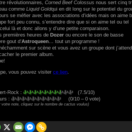
tre révolutionnaires,
Corned Beef Colossus
nous sert cinq t
rceau comme
Liquid Gold
qui en dit long sur le potentiel du gro
oujours se méfier avec les associations d’idées mais on aime 
e fort peu connu, s’entendre dire que si on aime tel ou tel
celui là et donc allons y d’une petite comparaison.
es premières heures de
Dozer
ou encore le son de basse
re gout d’
Astroqueen
… tout un programme !
t méchamment sur scène et vous avez un groupe dont j’atten
cacher le premier album.
pe!
upe, vous pouvez visiter
ce lien
.
ert-Rock :
(7.5/10)
eurs :
(0/10 – 0 vote)
 votre note, cliquez sur le nombre de cactus voulus)