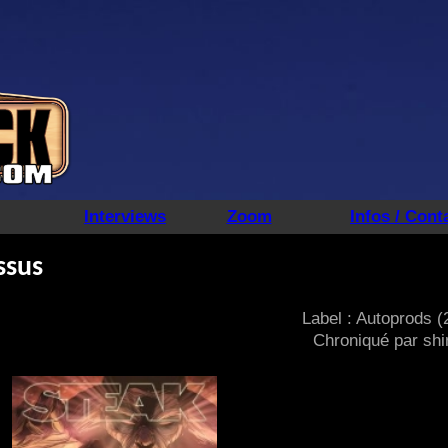
Interviews
Zoom
Infos / Cont
ssus
Label : Autoprods (
Chroniqué par shi