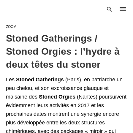
ZOOM
Stoned Gatherings /
Type
Stoned Orgies : l’hydre à
your
searc
query
deux têtes du stoner
and
hit
enter:
Les
Stoned Gatherings
(Paris), en patriarche un
peu chelou, et son excroissance glauque et
malsaine des
Stoned Orgies
(Nantes) poursuivent
évidemment leurs activités en 2017 et les
prochaines dates montrent une synergie encore
plus développée entre les deux structures
chimériques, avec des packages « miroir » qui