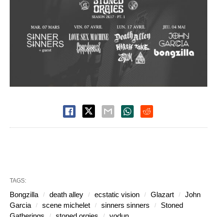
TAGS:
Bongzilla
death alley
ecstatic vision
Glazart
John
Garcia
scene michelet
sinners sinners
Stoned
Gatherings
stoned orgies
vodun