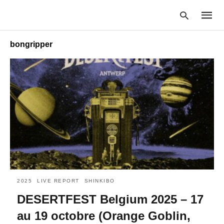
bongripper
Type
your
searc
query
and
hit
enter:
2025
LIVE REPORT
SHINKIBO
DESERTFEST Belgium 2025 – 17
au 19 octobre (Orange Goblin,