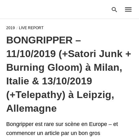
2019
LIVE REPORT
BONGRIPPER –
Type
11/10/2019 (+Satori Junk +
your
searc
query
Burning Gloom) à Milan,
and
hit
Italie & 13/10/2019
enter:
(+Telepathy) à Leipzig,
Allemagne
Bongripper est rare sur scène en Europe – et
commencer un article par un bon gros