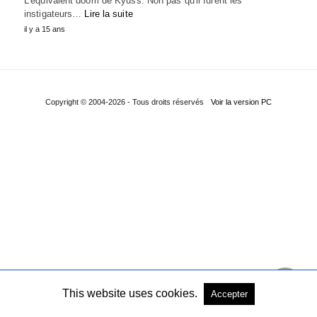
L'équivalent doom de Kyuss. Non pas qu'il furent les
instigateurs…
Lire la suite
il y a 15 ans
Copyright © 2004-2026 - Tous droits réservés
Voir la version PC
This website uses cookies.
Accepter