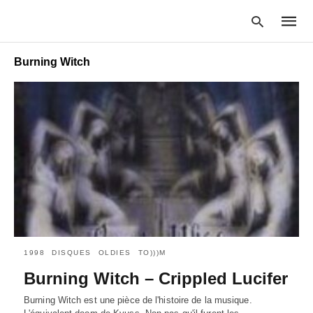
Burning Witch
Type
your
searc
query
and
hit
enter:
1998
DISQUES
OLDIES
TO)))M
Burning Witch – Crippled Lucifer
Burning Witch est une pièce de l'histoire de la musique.