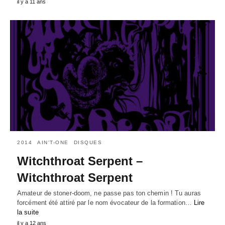
il y a 11 ans
2014
AIN'T-ONE
DISQUES
Witchthroat Serpent –
Witchthroat Serpent
Amateur de stoner-doom, ne passe pas ton chemin ! Tu auras
forcément été attiré par le nom évocateur de la formation…
Lire
la suite
il y a 12 ans