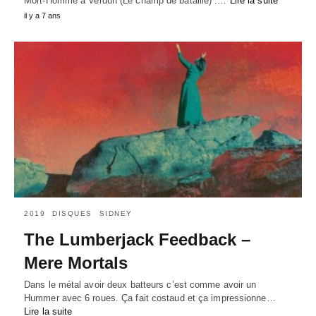
Mort-Homme à Verdun (Le champ de bataille) :…
Lire la suite
il y a 7 ans
2019
DISQUES
SIDNEY
The Lumberjack Feedback –
Mere Mortals
Dans le métal avoir deux batteurs c’est comme avoir un
Hummer avec 6 roues. Ça fait costaud et ça impressionne…
Lire la suite