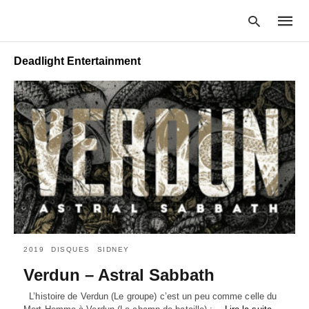
Deadlight Entertainment
Type
your
searc
query
and
hit
enter:
2019
DISQUES
SIDNEY
Verdun – Astral Sabbath
L’histoire de Verdun (Le groupe) c’est un peu comme celle du