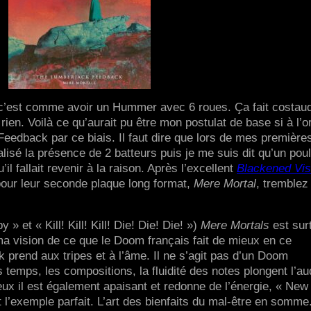
 c’est comme avoir un Hummer avec 6 roues. Ça fait costaud
ien. Voilà ce qu’aurait pu être mon postulat de base si à l’o
edback par ce biais. Il faut dire que lors de mes première
éalisé la présence de 2 batteurs puis je me suis dit qu’un pou
il fallait revenir à la raison. Après l’excellent
Blackened Vis
pour leur seconde plaque long format,
Mere Mortal
, tremblez
 » et « Kill! Kill! Kill! Die! Die! Die! »)
Mere Mortals
est sur
 ma vision de ce que le Doom français fait de mieux en ce
rend aux tripes et à l’âme. Il ne s’agit pas d’un Doom
temps, les compositions, la fluidité des notes plongent l’au
eux il est également apaisant et redonne de l’énergie, « New
 l’exemple parfait. L’art des bienfaits du mal-être en somme