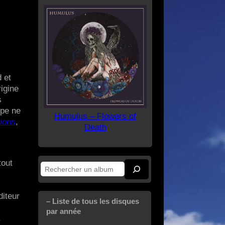
 et
rigine
s
lpe ne
Humulus – Flowers of
ions
,
Death
tout
Rechercher
diteur
– Liste de tous les disques
par année
.