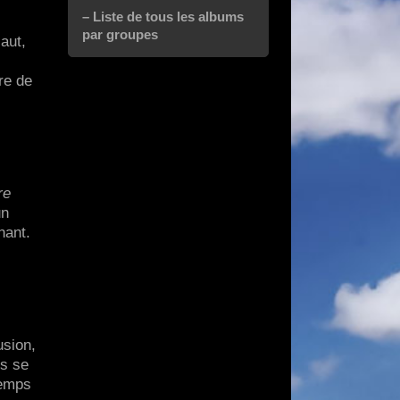
– Liste de tous les albums
par groupes
saut,
re de
re
un
nant.
usion,
es se
temps