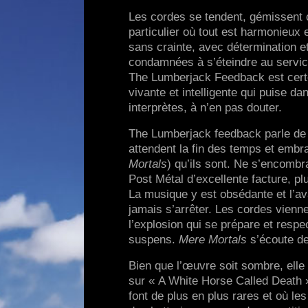
Les cordes se tendent, gémissent
particulier où tout est harmonieux e
sans crainte, avec détermination e
condamnées à s’éteindre au servic
The Lumberjack Feedback est certe
vivante et intelligente qui puise d
interprètes, à n’en pas douter.
The Lumberjack feedback parle de l
attendent la fin des temps et embr
Mortals
) qu’ils sont. Ne s’encomb
Post Métal d’excellente facture, p
La musique y est obsédante et l’a
jamais s’arrêter. Les cordes vienne
l’explosion qui se prépare et respe
suspens.
Mere Mortals
s’écoute de 
Bien que l’œuvre soit sombre, elle
sur « A White Horse Called Death 
font de plus en plus rares et où 