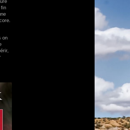
ture
fin
une
ncore.
s on
e
érir,
r