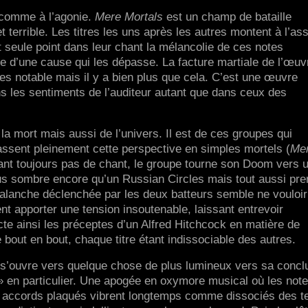
 comme à l’agonie.
Mere Mortals
est un champ de bataille
t terrible. Les titres les uns après les autres montent à l’as
t seule point dans leur chant la mélancolie de ces notes
e d’une cause qui les dépasse. La facture martiale de l’œuv
s notable mais il y a bien plus que cela. C’est une œuvre
ans les sentiments de l’auditeur autant que dans ceux des
a mort mais aussi de l’univers. Il est de ces groupes qui
assent pleinement cette perspective en simples mortels (
Me
rant toujours pas de chant, le groupe tourne son Doom vers 
lus sombre encore qu’un Russian Circles mais tout aussi pre
valanche déclenchée par les deux batteurs semble ne vouloir
nt apporter une tension insoutenable, laissant entrevoir
cte ainsi les préceptes d’un Alfred Hitchcock en matière de
bout en bout, chaque titre étant indissociable des autres.
 s’ouvre vers quelque chose de plus lumineux vers sa concl
» en particulier. Une apogée en oxymore musical où les not
les accords plaqués vibrent longtemps comme dissociés des 