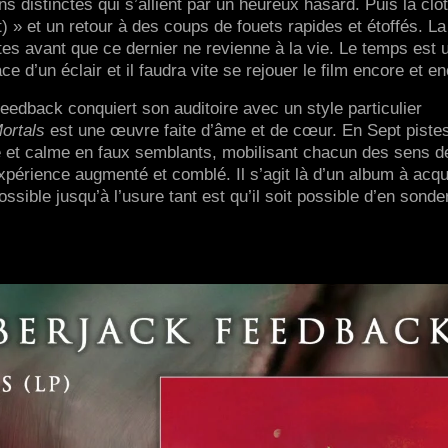
s distinctes qui s’allient par un heureux hasard. Puis la clô
) » et un retour à des coups de fouets rapides et étoffés. La 
es avant que ce dernier ne revienne à la vie. Le temps est 
ce d’un éclair et il faudra vite se rejouer le film encore et e
edback conquiert son auditoire avec un style particulier
ortals
est une œuvre faite d’âme et de cœur. En Sept piste
 et calme en faux semblants, mobilisant chacun des sens d
expérience augmenté et comblé. Il s’agit là d’un album à acqu
ssible jusqu’à l’usure tant est qu’il soit possible d’en sonde