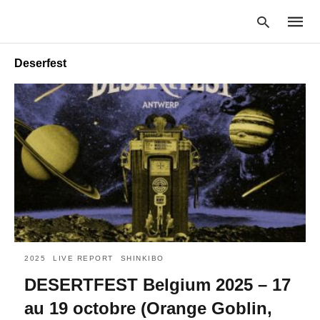
Deserfest
Type
your
searc
query
and
hit
enter:
2025
LIVE REPORT
SHINKIBO
DESERTFEST Belgium 2025 – 17
au 19 octobre (Orange Goblin,