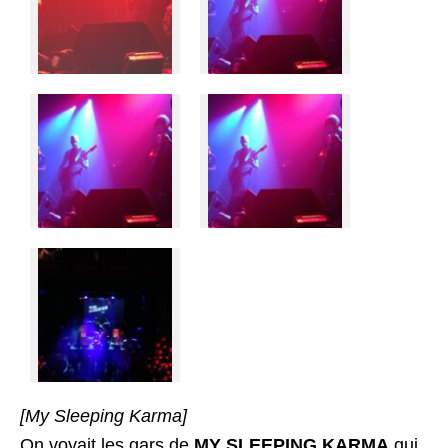
[My Sleeping Karma]
On voyait les gars de
MY SLEEPING KARMA
qui