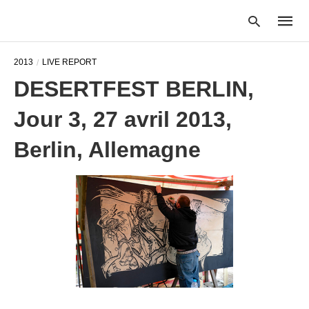
2013
LIVE REPORT
DESERTFEST BERLIN,
Type
Jour 3, 27 avril 2013,
your
searc
query
Berlin, Allemagne
and
hit
enter: