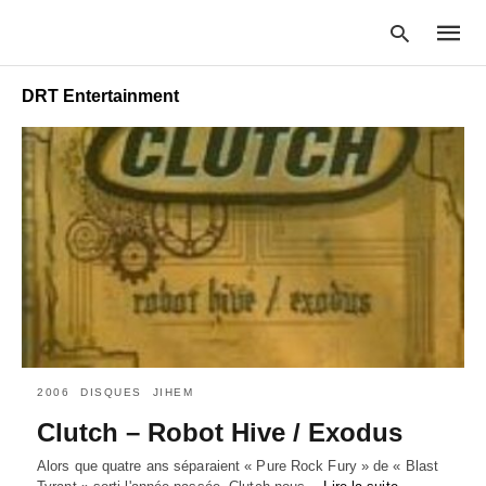
DRT Entertainment
Type
your
searc
query
and
hit
enter:
2006
DISQUES
JIHEM
Clutch – Robot Hive / Exodus
Alors que quatre ans séparaient « Pure Rock Fury » de « Blast