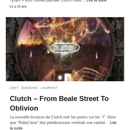
Tyrant » sorti l'année passée, Clutch nous…
Lire la suite
il y a 15 ans
2007
DISQUES
LAURENT
Clutch – From Beale Street To
Oblivion
La nouvelle livraison de Clutch met les points sur les "i". Alors
que "Robot hive" leur prédécesseur montrait une variété…
Lire
la suite