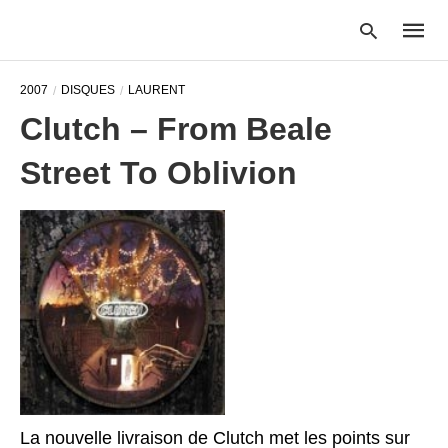
2007
DISQUES
LAURENT
Clutch – From Beale
Type
Street To Oblivion
your
searc
query
and
hit
enter:
La nouvelle livraison de Clutch met les points sur