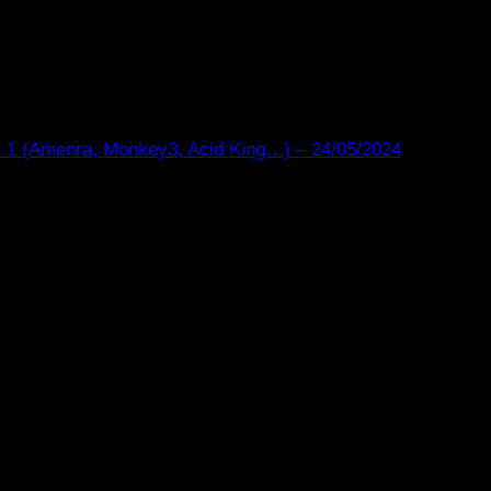
 1 (Amenra, Monkey3, Acid King…) – 24/05/2024