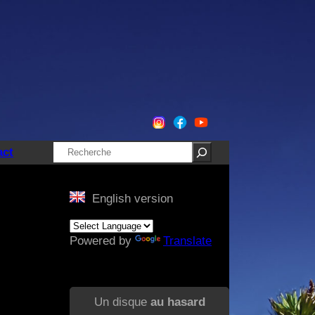
Rechercher
act
English version
Powered by
Translate
Un disque
au hasard