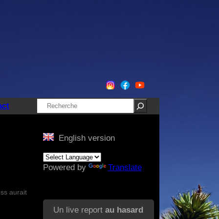
Rechercher
act
English version
Powered by
Translate
ss aurait
Un live report
au hasard