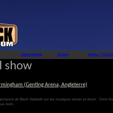
Interviews
Zoom
Infos / Cont
al show
rmingham (Genting Arena, Angleterre)
portance de Black Sabbath sur les musiques stoner et doom : Chris Go
sque Josh…