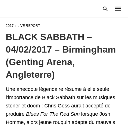
2017
LIVE REPORT
BLACK SABBATH –
Type
04/02/2017 – Birmingham
your
searc
query
(Genting Arena,
and
hit
Angleterre)
enter:
Une anecdote légendaire résume à elle seule
l’importance de Black Sabbath sur les musiques
stoner et doom : Chris Goss aurait accepté de
produire
Blues For The Red Sun
lorsque Josh
Homme, alors jeune rouquin adepte du mauvais