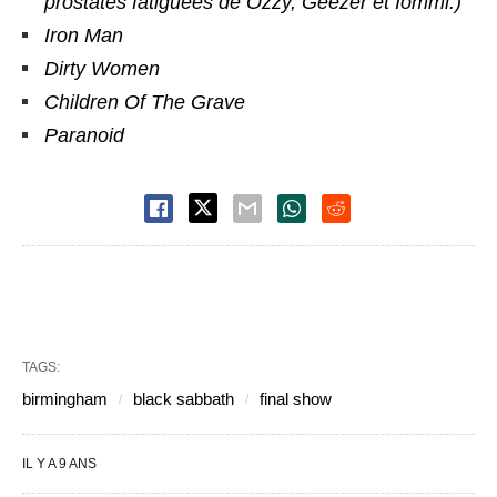
prostates fatiguées de Ozzy, Geezer et Iommi.)
Iron Man
Dirty Women
Children Of The Grave
Paranoid
TAGS:
birmingham
black sabbath
final show
IL Y A 9 ANS