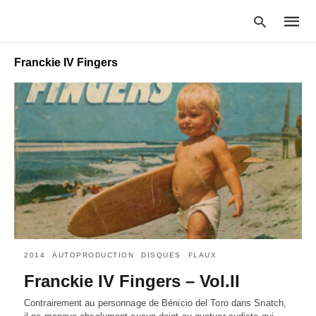
Franckie IV Fingers
Type
your
searc
query
and
hit
enter:
2014
AUTOPRODUCTION
DISQUES
FLAUX
Franckie IV Fingers – Vol.II
Contrairement au personnage de Bénicio del Toro dans Snatch,