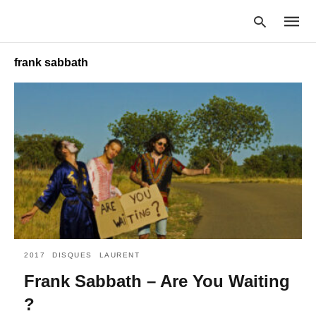
frank sabbath
Type
your
searc
query
and
hit
enter:
2017
DISQUES
LAURENT
Frank Sabbath – Are You Waiting
?