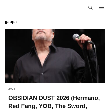
gaupa
Type
your
searc
query
and
hit
enter:
2026
OBSIDIAN DUST 2026 (Hermano,
Red Fang, YOB, The Sword,