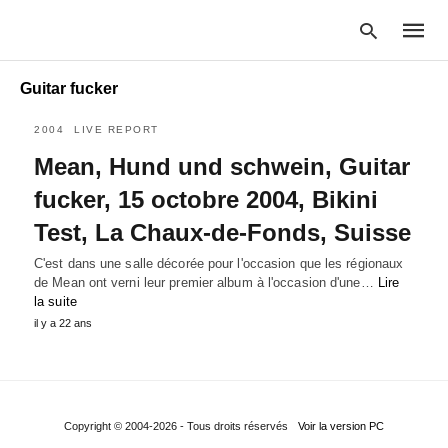
Guitar fucker
2004
LIVE REPORT
Type
Mean, Hund und schwein, Guitar
your
searc
fucker, 15 octobre 2004, Bikini
query
and
Test, La Chaux-de-Fonds, Suisse
hit
enter:
C'est dans une salle décorée pour l'occasion que les régionaux
de Mean ont verni leur premier album à l'occasion d'une…
Lire
la suite
il y a 22 ans
Copyright © 2004-2026 - Tous droits réservés
Voir la version PC