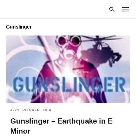
Gunslinger
Type
your
searc
query
and
hit
enter:
2009
DISQUES
THIB
Gunslinger – Earthquake in E
Minor