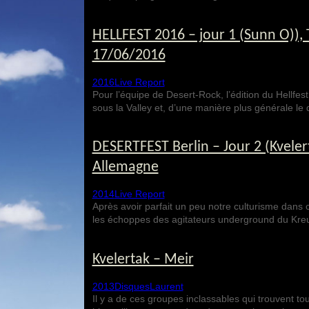
HELLFEST 2016 – jour 1 (Sunn O)),
17/06/2016
2016
Live Report
Pour l’équipe de Desert-Rock, l’édition du Hellfe
sous la Valley et, d’une manière plus générale le
DESERTFEST Berlin – Jour 2 (Kvelert
Allemagne
2014
Live Report
Après avoir parfait un peu notre culturisme dans c
les échoppes des agitateurs underground du Kr
Kvelertak – Meir
2013
Disques
Laurent
Il y a de ces groupes inclassables qui trouvent t