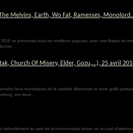
 The Melvins, Earth, Wo Fat, Ramesses, Monolord
st 2016 se présentait sous les meilleurs augures, avec une flopée de re
 dernier…
ak, Church Of Misery, Elder, Gozu,…), 25 avril 201
ertains lieux touristiques de la capitale allemande et avoir grillé quelq
euzberg, vos deux…
out naturellement au sein de la communauté stoner un accueil chaleureu