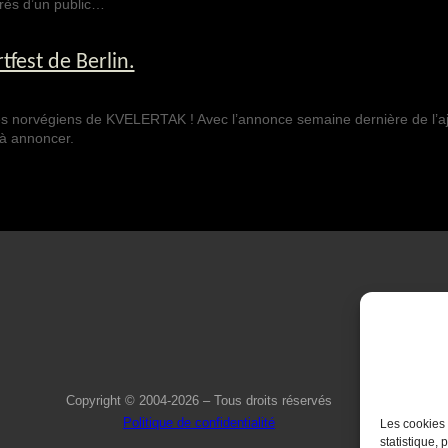
près d’un public…
tfest de Berlin.
les norvégiens de KVELERTAK ! Avec l’annonce semaine dernière de l’a
 à annoncer.
Copyright © 2004-2026 – Tous droits réservés
Politique de confidentialité
Les cookies 
statistique, 