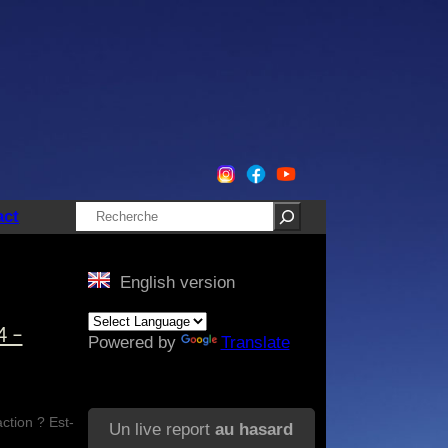
Rechercher
act
English version
4 –
Powered by
Translate
ction ? Est-
Un live report
au hasard