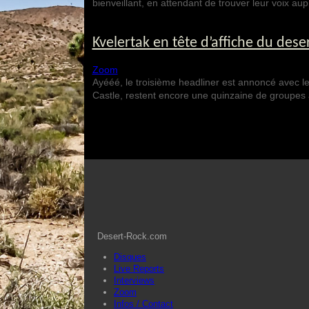
bienveillant, en attendant de trouver leur voix au
Kvelertak en tête d’affiche du deser
Zoom
Ayééé, le troisième headliner est annoncé avec 
Castle, restent encore une quinzaine de groupes
Desert-Rock.com
Disques
Live Reports
Interviews
Zoom
Infos / Contact