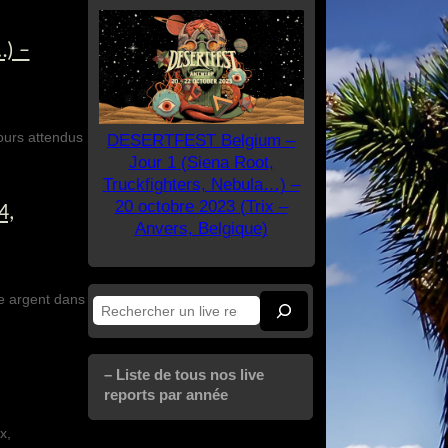
…) –
tours attendus
DESERTFEST Belgium –
Jour 1 (Siena Root,
Truckfighters, Nebula…) –
20 octobre 2023 (Trix –
4,
Anvers, Belgique)
ue argent dans
Rechercher
– Liste de tous nos live
reports par année
x,