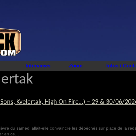
Interviews
Zoom
Infos / Cont
lertak
l Sons, Kvelertak, High On Fire…) – 29 & 30/06/202
ièvre du samedi allait-elle convaincre les dépêchés sur place de la réda
ner en ce…