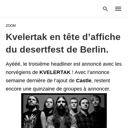
ZOOM
Kvelertak en tête d’affiche
Type
du desertfest de Berlin.
your
searc
query
and
Ayééé, le troisième headliner est annoncé avec les
hit
norvégiens de
KVELERTAK
! Avec l’annonce
enter:
semaine dernière de l’ajout de
Castle
, restent
encore une quinzaine de groupes à annoncer.