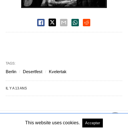
TAGS:
Berlin
Desertfest
Kvelertak
IL Y A 13 ANS
This website uses cookies.
Accepter
Copyright © 2004-2026 - Tous droits réservés
Voir la version PC