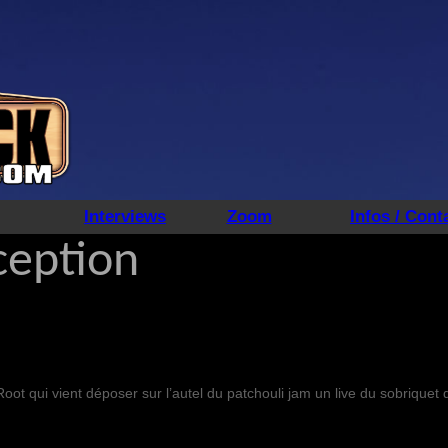
Interviews
Zoom
Infos / Cont
ception
oot qui vient déposer sur l’autel du patchouli jam un live du sobriquet