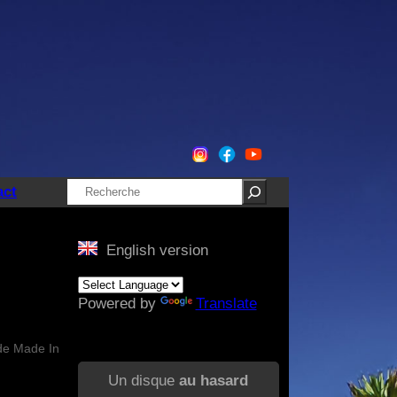
Rechercher
act
English version
Powered by
Translate
 de Made In
Un disque
au hasard